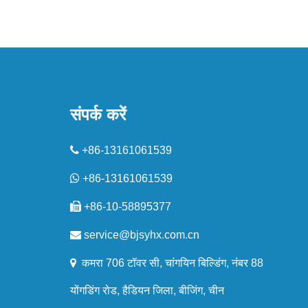
संपर्क करें

+86-13161061539

+86-13161061539

+86-10-58895377

service@bjsyhx.com.cn

कमरा 706 टॉवर सी, चांगयिन बिल्डिंग, नंबर 88
योंगडिंग रोड, हैडियन जिला, बीजिंग, चीन