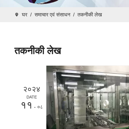
घर
/
समाचार एवं संसाधन
/
तकनीकी लेख
तकनीकी लेख
२०२४
DATE
११
- ०८