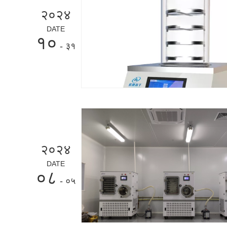
२०२४
DATE
१०
- ३१
२०२४
DATE
०८
- ०५