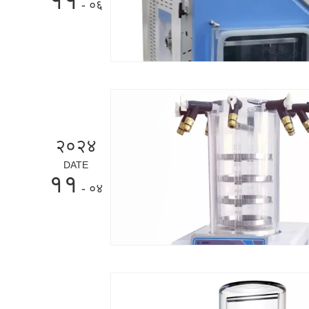
११
- ०६
२०२४
DATE
११
- ०४